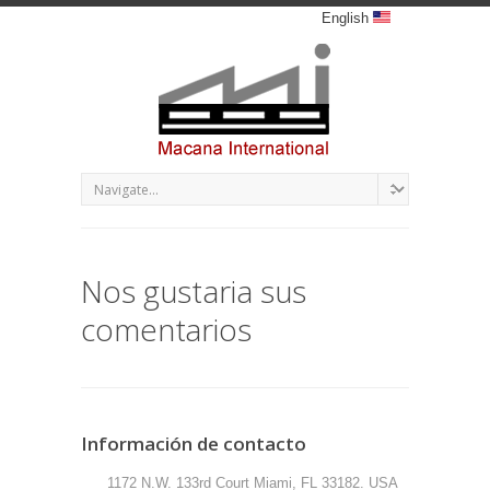
English
Nos gustaria sus
comentarios
Información de contacto
1172 N.W. 133rd Court Miami, FL 33182. USA