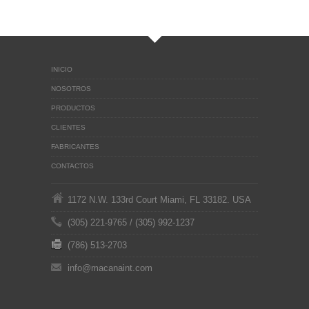
INICIO
NOSOTROS
PRODUCTOS
CLIENTES
FABRICANTES
CONTACTOS
1172 N.W. 133rd Court Miami, FL 33182. USA
(305) 221-9765 / (305) 992-1237
(786) 513-2703
info@macanaint.com